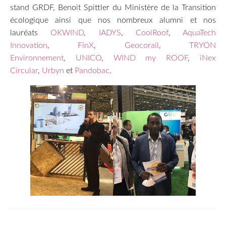
stand GRDF, Benoit Spittler du Ministère de la Transition
écologique ainsi que nos nombreux alumni et nos
lauréats
OKWIND
,
IADYS
,
CoolRoof
,
AquaTech
Innovation
,
FinX
,
Geocorail
,
TRYON
Environnement
,
UNICO
,
WIND my ROOF
,
iNex
Circular
,
Urbyn
et
Pandobac
.